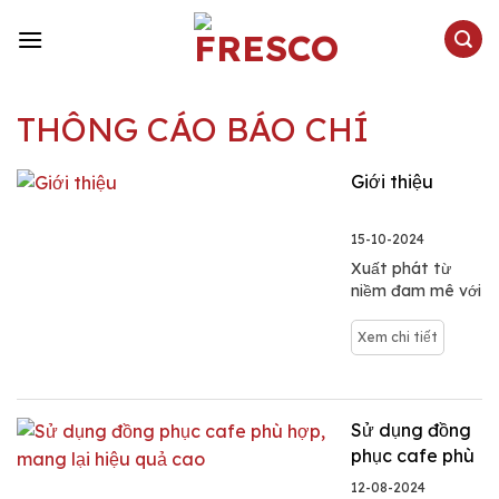
Skip
to
content
THÔNG CÁO BÁO CHÍ
Giới thiệu
15-10-2024
Xuất phát từ
niềm đam mê với
thời trang và sự
khao khát tạo
Xem chi tiết
dựng một
thương hiệu đồng
phục độc đáo,
Fresco đã không
Sử dụng đồng
ngừng phát triển
phục cafe phù
và khẳng định vị
hợp, mang lại
12-08-2024
thế của mình