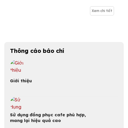
hiệu quả cao
trên thị trường.
Lịch sử hình
Xem chi tiết
thành Fresco
bắt đầu hành
trình vào tháng
6/2015, với cửa
hàng quần áo…
Thông cáo báo chí
Giới thiệu
Sử dụng đồng phục cafe phù hợp,
mang lại hiệu quả cao