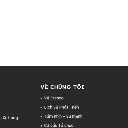
VỀ CHÚNG TÔI
Về Fresco
Lịch Sử Phát Triển
Tầm nhìn – Sứ mệnh
, Q. Long
Cơ cấu tổ chức