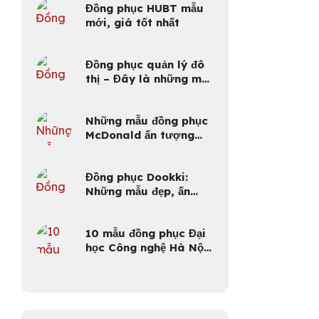
Đồng phục HUBT mẫu
mới, giá tốt nhất
Đồng phục quản lý đô
thị – Đây là những mẫu
mới, đẹp nhất 2025
Những mẫu đồng phục
McDonald ấn tượng
nhất 2025
Đồng phục Dookki:
Những mẫu đẹp, ấn
tượng giúp Dookki tạo
dựng thương hiệu
10 mẫu đồng phục Đại
học Công nghệ Hà Nội
mới nhất – lựa chọn
hoàn hảo cho sinh viên