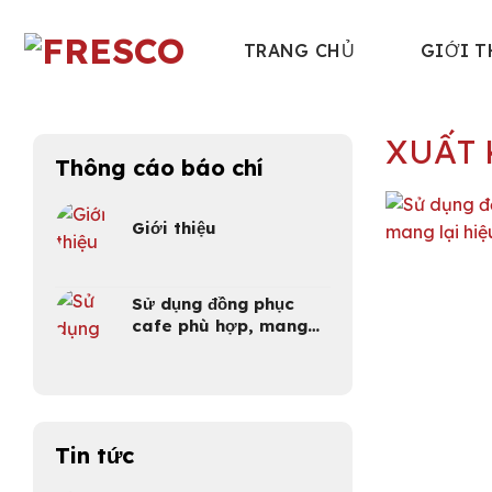
Skip
to
TRANG CHỦ
GIỚI T
content
XUẤT
Thông cáo báo chí
Giới thiệu
Sử dụng đồng phục
cafe phù hợp, mang
lại hiệu quả cao
Tin tức