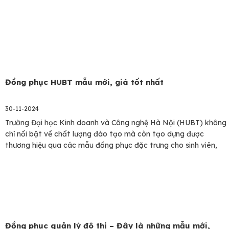
Đồng phục HUBT mẫu mới, giá tốt nhất
30-11-2024
Trường Đại học Kinh doanh và Công nghệ Hà Nội (HUBT) không
chỉ nổi bật về chất lượng đào tạo mà còn tạo dựng được
thương hiệu qua các mẫu đồng phục đặc trưng cho sinh viên,
giảng viên và các nhóm học tập. Mỗi mẫu đồng phục HUBT
đều được thiết kế kỹ lưỡng,…
Đồng phục quản lý đô thị – Đây là những mẫu mới,